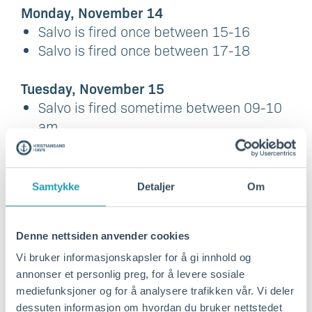
Monday, November 14
Salvo is fired once between 15-16
Salvo is fired once between 17-18
Tuesday, November 15
Salvo is fired sometime between 09-10
am
Salvo is fired sometime between 11-12
Salvo is fired once between 15-16
Salvo is fired once between 17-18
Samtykke
Detaljer
Om
Wednesday, November 16
Denne nettsiden anvender cookies
Salvo is fired sometime between 09-10
am
Vi bruker informasjonskapsler for å gi innhold og
Salvo is fired sometime between 11-12
annonser et personlig preg, for å levere sosiale
mediefunksjoner og for å analysere trafikken vår. Vi deler
Salvo is fired once between 15-16
dessuten informasjon om hvordan du bruker nettstedet