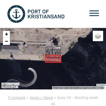
+
−
100 m
Leaflet
300 ft
Bildet kan være beskyttet av opphavsrett
Vilkår
Frontpage
>
News > News
> Quay 36 - Blasting week
46