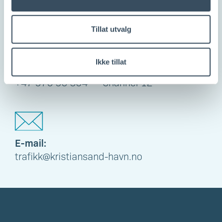
Tillat utvalg
Ikke tillat
Telephone:
VHF:
+47 970 90 504
Channel 12
E-mail:
trafikk@kristiansand-havn.no